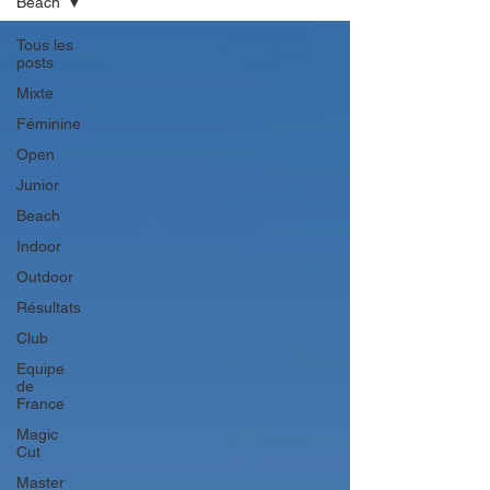
Beach
Tous les
posts
Mixte
Féminine
Open
Junior
Beach
Indoor
Outdoor
Résultats
Club
Equipe
de
France
Magic
Cut
Master