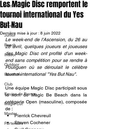
Les Magic Disc remportent le
Mixte
tournoi international du Yes
Féminine
But Nau
Open
Dernière mise à jour :
8 juin 2022
Junior
Le week-end de l'Ascension, du 26 au 
Beach
28 avril, quelques joueurs et joueuses 
des Magic Disc ont profité d'un week-
Indoor
end sans compétition pour se rendre à 
Outdoor
Pouliguen où se déroulait le célèbre 
tournoi international "Yes But Nau".
Résultats
Club
Une équipe Magic Disc participait sous 
Equipe de France
le nom de Magic Be Beach dans la 
catégorie Open (masculine), composée 
Magic Cut
de :
Master
Pierrick Chevreuil
Steven Cochener
Partenaire