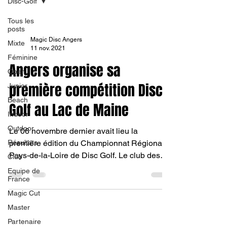
Disc-Golf
Tous les
posts
Magic Disc Angers
Mixte
11 nov. 2021
Féminine
Angers organise sa
Open
première compétition Disc-
Junior
Beach
Golf au Lac de Maine
Indoor
Outdoor
Le 06 novembre dernier avait lieu la
Résultats
première édition du Championnat Régional
Pays-de-la-Loire de Disc Golf. Le club des
Club
Magic Disc était...
Equipe de
France
Magic Cut
Master
Partenaire