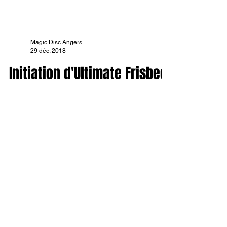
Magic Disc Angers
29 déc. 2018
Initiation d'Ultimate Frisbee
à Châteauneuf-sur-Sarthe
Ce vendredi 28 décembre 2018, onze jeunes
de Châteauneuf-sur-Sarthe ont participé à
une initiation d'Ultimate Frisbee. Cette
initiative a...