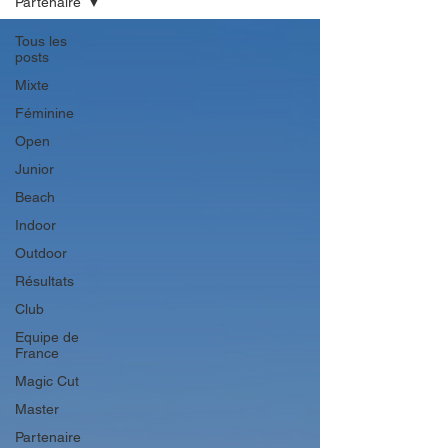
Partenaire
Tous les
posts
Mixte
Féminine
Open
Junior
Beach
Indoor
Outdoor
Résultats
Club
Equipe de
France
Magic Cut
Master
Partenaire