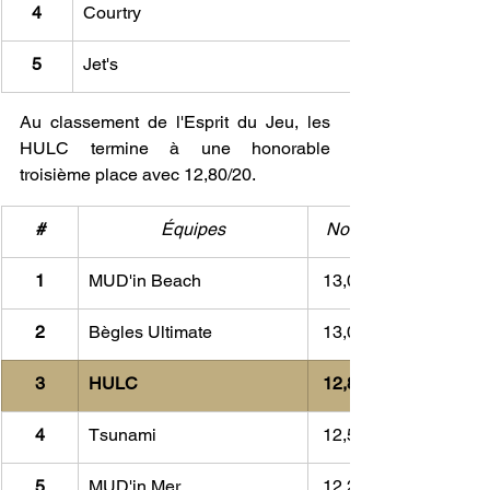
4
Courtry
5
Jet's
Au classement de l'Esprit du Jeu, les 
HULC termine à une honorable 
troisième place avec 12,80/20.
#
Équipes
Note
1
MUD'in Beach
13,00
2
Bègles Ultimate
13,00
3
HULC
12,80
4
Tsunami
12,50
5
MUD'in Mer
12,20