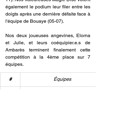
également le podium leur filer entre les 
doigts après une dernière défaite face à 
l'équipe de Bouaye (05-07).
Nos deux joueuses angevines, Elorna 
et Julie, et leurs coéquipier.e.s de 
Ambarès terminent finalement cette 
compétition à la 4ème place sur 7 
équipes.
#
Équipes
1
Tsunamixte
2
Courtry
3
Bacus