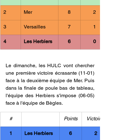
2
Mer
8
2
3
Versailles
7
1
4
Les Herbiers
6
0
Le dimanche, les HULC vont chercher 
une première victoire écrasante (11-01) 
face à la deuxième équipe de Mer. Puis 
dans la finale de poule bas de tableau, 
l'équipe des Herbiers s'impose (06-05) 
face à l'équipe de Bègles.
#
Points
Victoires
1
Les Herbiers
6
2