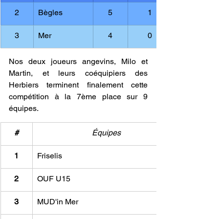
2
Bègles
5
1
3
Mer
4
0
Nos deux joueurs angevins, Milo et 
Martin, et leurs coéquipiers des 
Herbiers terminent finalement cette 
compétition à la 7ème place sur 9 
équipes.
#
Équipes
1
Friselis
2
OUF U15
3
MUD'in Mer