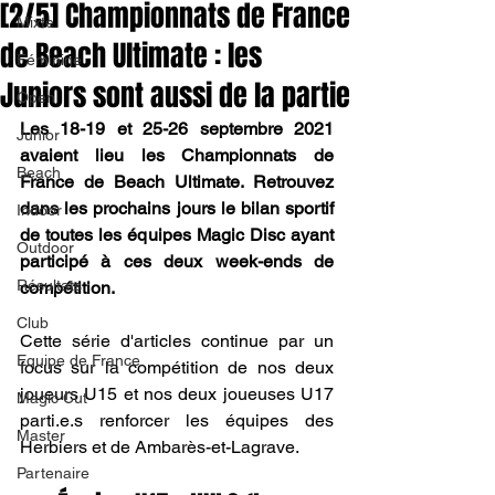
[2/5] Championnats de France
Mixte
de Beach Ultimate : les
Féminine
Juniors sont aussi de la partie
Open
Les 18-19 et 25-26 septembre 2021 
Junior
avaient lieu les Championnats de 
Beach
France de Beach Ultimate. Retrouvez 
dans les prochains jours le bilan sportif 
Indoor
de toutes les équipes Magic Disc ayant 
Outdoor
participé à ces deux week-ends de 
Résultats
compétition.
Club
Cette série d'articles continue par un 
Equipe de France
focus sur la compétition de nos deux 
joueurs U15 et nos deux joueuses U17 
Magic Cut
parti.e.s renforcer les équipes des 
Master
Herbiers et de Ambarès-et-Lagrave.
Partenaire