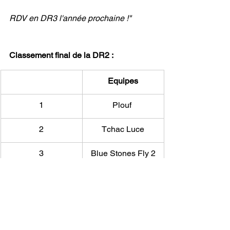
RDV en DR3 l'année prochaine !"
Classement final de la DR2 : 
Equipes
1
Plouf 
2
Tchac Luce
3
Blue Stones Fly 2
4
Tchac IMTA
5
Fus'Yon
6
Lune