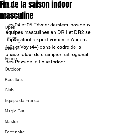
Fin de la saison indoor
Mixte
masculine
Féminine
Les 04 et 05 Février derniers, nos deux 
Open
équipes masculines en DR1 et DR2 se 
Junior
déplaçaient respectivement à Angers 
(49) et Vay (44) dans le cadre de la 
Beach
phase retour du championnat régional 
Indoor
des Pays de la Loire indoor. 
Outdoor
Résultats
Club
Equipe de France
Magic Cut
Master
Partenaire