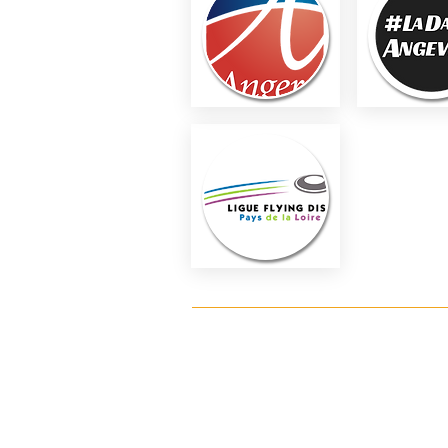
Accueil
Le club
Actualités
Un peu d
Entraînements
Palmarè
Espace Licenciés
Inscripti