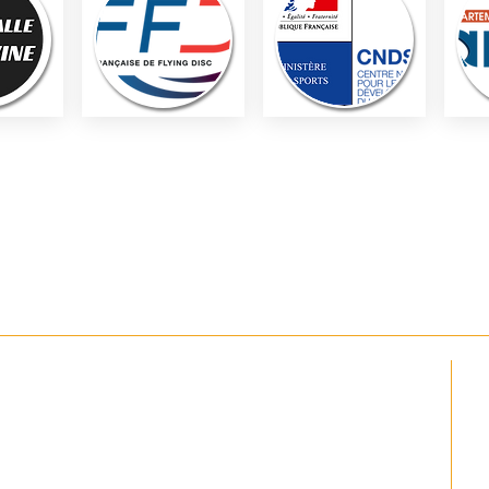
PLAN DU SITE
Prestations
'Histoire
Stage multi-sports
s
Stage Ultimate
on
Scolaires