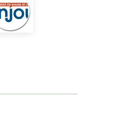
OÙ NOUS TROUVER ?
Association Magic Disc Angers
Maison des sports
5 Rue Guérin