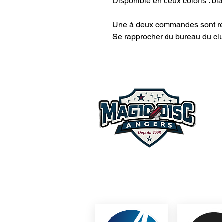
Disponible en deux coloris : bla
Une à deux commandes sont ré
Se rapprocher du bureau du clu
Mag
Clu
et-L
Loi
Niv
À pa
NOS PARTENAIRES