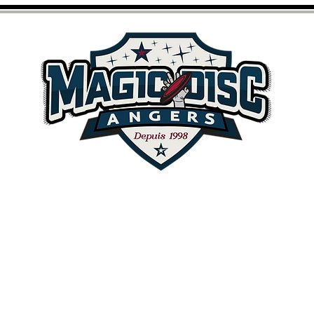
BEE
D
ISBEE
LE DISC GOLF
ÉCOLE MULTISPORTS
LE CLUB
INFOS PRATIQU