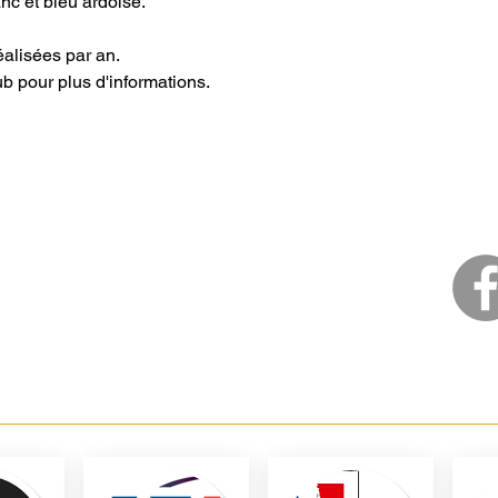
nc et bleu ardoise.
alisées par an.
b pour plus d'informations.
ic Disc Angers
b d'Ultimate Frisbee et de Disc Golf à Angers (Maine-
oire) depuis 1998.
sir et/ou Compétition Indoor, Outdoor & Beach.
eau National & Régional.
rtir de 4
ans.