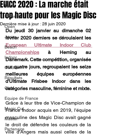
EUICC 2020 : La marche était
Mixte
trop haute pour les Magic Disc
Féminine
Dernière mise à jour :
28 juin 2020
Open
Du jeudi 30 janvier au dimanche 02 
Junior
février 2020 derniers se déroulaient les 
European Ultimate Indoor Club 
Beach
Championships
 à Herning au 
Indoor
Danemark. Cette compétition, organisée 
sur quatre jours, regroupaient les seize 
Outdoor
meilleures équipes européennes 
Résultats
d'Ultimate Frisbee Indoor dans les 
Club
catégories masculine, féminine et mixte.
Equipe de France
Grâce à leur titre de Vice-Champion de 
Magic Cut
France Indoor acquis en 2019, l'équipe 
masculine des Magic Disc avait gagné 
Master
le droit de défendre les couleurs de la 
Partenaire
ville d'Angers mais aussi celles de la 