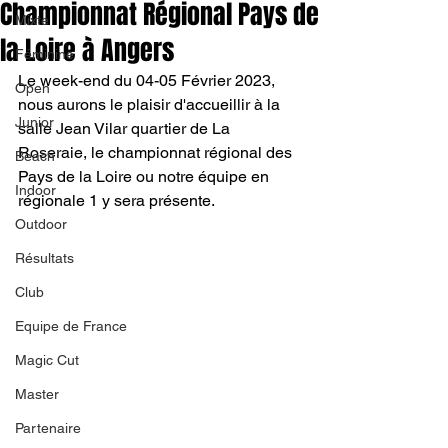
Championnat Régional Pays de
Mixte
la Loire à Angers
Féminine
Le week-end du 04-05 Février 2023, 
Open
nous aurons le plaisir d'accueillir à la 
Junior
salle Jean Vilar quartier de La 
Roseraie, le championnat régional des 
Beach
Pays de la Loire ou notre équipe en 
Indoor
régionale 1 y sera présente. 
Outdoor
Résultats
Club
Equipe de France
Magic Cut
Master
Partenaire