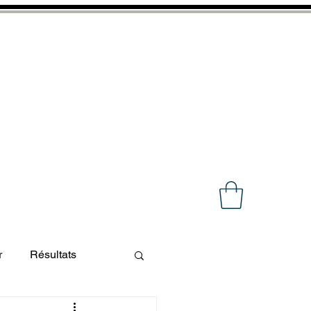
E LA VILLE D'ANGERS
ES
NOS PRESTATIONS
NOUS CONTACTER
r
Résultats