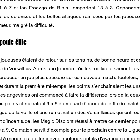
 à 7 et les Freezgo de Blois l’emportent 13 à 3. Cependant, 
belles défenses et les belles attaques réalisées par les joueuse
eur, malgré la difficulté.
poule élite
joueuses étaient de retour sur les terrains, de bonne heure et
is de Versailles. Après une journée très instructive le samedi, les 
proposer un jeu plus structuré sur ce nouveau match. Toutefois, le
t durant la première mi-temps, les points s’enchaînaient les uns
Les angevines ont commencé à faire la différence lors de la de
s points et menaient 9 à 5 à un quart d’heure de la fin du match.
gue de la veille et une remotivation des Versaillaises qui ont réu
d’incertitude, les Magic Disc ont réussi à mettre ce dernier poin
0 à 9. Ce match servit d’exemple pour le prochain contre la Lig
i à mener tout du long avec quelques points d’avance pour remp