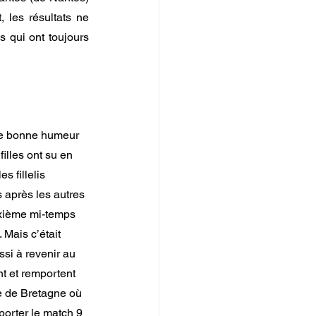
les résultats ne 
s qui ont toujours 
 de bonne humeur 
filles ont su en 
s fillelis 
 après les autres 
uxième mi-temps 
 Mais c’était 
ssi à revenir au 
t et remportent 
ue de Bretagne où 
orter le match 9 