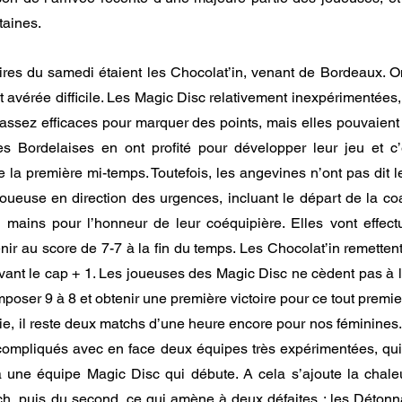
aines.   
res du samedi étaient les Chocolat’in, venant de Bordeaux. On
 avérée difficile. Les Magic Disc relativement inexpérimentées, 
assez efficaces pour marquer des points, mais elles pouvaient 
es Bordelaises en ont profité pour développer leur jeu et c’e
 la première mi-temps. Toutefois, les angevines n’ont pas dit le
oueuse en direction des urgences, incluant le départ de la coach
 mains pour l’honneur de leur coéquipière. Elles vont effect
nir au score de 7-7 à la fin du temps. Les Chocolat’in remetten
vant le cap + 1. Les joueuses des Magic Disc ne cèdent pas à la
mposer 9 à 8 et obtenir une première victoire pour ce tout premie
nie, il reste deux matchs d’une heure encore pour nos féminines
compliqués avec en face deux équipes très expérimentées, qui 
 une équipe Magic Disc qui débute. A cela s’ajoute la chaleu
ch, puis du second, ce qui amène à deux défaites : les Détonn