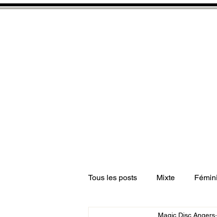
CLUB D'ULTIMATE FRIS
ET DE DISC GOLF
ACCUEIL
ACTUALITÉS
L'ULTIMATE FR
Tous les posts
Mixte
Fémin
Magic Disc Angers
Club
Equipe de France