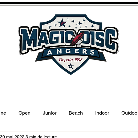
BEE
D
ISBEE
LE DISC GOLF
ÉCOLE MULTISPORTS
LE CLUB
INFOS PRATIQU
ine
Open
Junior
Beach
Indoor
Outdoo
30 mai 2022
3 min de lecture
Magic Cut
Master
Partenaire
Disc-Golf